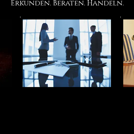
Erkunden. Beraten. Handeln.
:
Mergers &
P
Acquisitions
Ide
ter
K
Beratung bei Kauf und
Dis
Verkauf für den