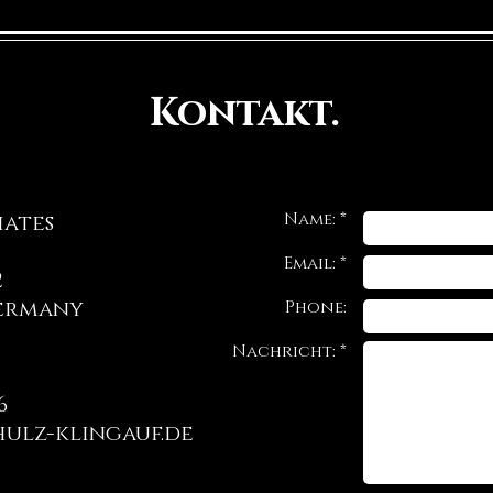
Kontakt.
Name: *
iates
Email: *
2
Germany
Phone:
Nachricht: *
6
ulz-klingauf.de