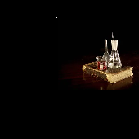
Gesundheitswesen
Apotheken
Healthcare-Dienstleis
OTC-Hersteller