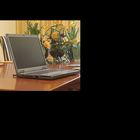
re-M&A-Research
ntifikation von Targets,
ooperationspartnern,
tributionspartnern und